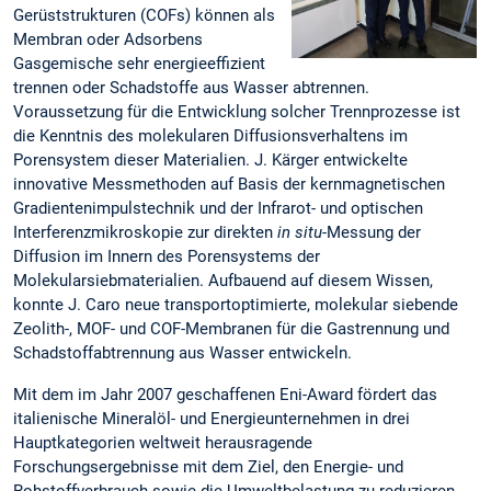
Gerüststrukturen (COFs) können als
Membran oder Adsorbens
Gasgemische sehr energieeffizient
trennen oder Schadstoffe aus Wasser abtrennen.
Voraussetzung für die Entwicklung solcher Trennprozesse ist
die Kenntnis des molekularen Diffusionsverhaltens im
Porensystem dieser Materialien. J. Kärger entwickelte
innovative Messmethoden auf Basis der kernmagnetischen
Gradientenimpulstechnik und der Infrarot- und optischen
Interferenzmikroskopie zur direkten
in situ
-Messung der
Diffusion im Innern des Porensystems der
Molekularsiebmaterialien. Aufbauend auf diesem Wissen,
konnte J. Caro neue transportoptimierte, molekular siebende
Zeolith-, MOF- und COF-Membranen für die Gastrennung und
Schadstoffabtrennung aus Wasser entwickeln.
Mit dem im Jahr 2007 geschaffenen Eni-Award fördert das
italienische Mineralöl- und Energieunternehmen in drei
Hauptkategorien weltweit herausragende
Forschungsergebnisse mit dem Ziel, den Energie- und
Rohstoffverbrauch sowie die Umweltbelastung zu reduzieren.